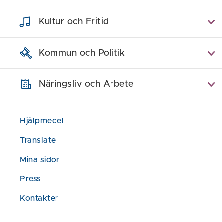
Hem
/
Nyheter
/
Solängens förskola semifinal
Kultur och Fritid
Solän
Kommun och Politik
Arla 
Näringsliv och Arbete
Solängens för
Hjälpmedel
matglädjeförs
finalister so
Translate
Mina sidor
Publicerad den 
Press
Tävlingen Arla
Kontakter
vardagshjält