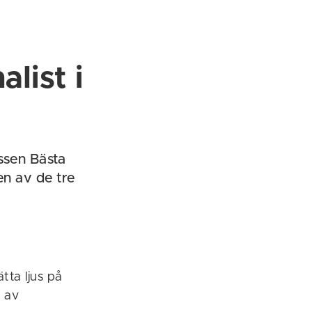
list i
assen Bästa
en av de tre
tta ljus på
 av