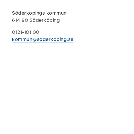
matglädje.
Söderköpings kommun
Så här står de
614 80 Söderköping
"- År efter å
0121-181 00
som finns i vå
kommun@soderkoping.se
måltidsupplev
bemötande och
som är värda 
för Arla Guldk
Vår kostchef E
- Det här en 
Solängens förs
hålla det heml
matglädje och
stor vilja til