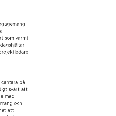
a engagemang
ka
mat som varmt
dagshjältar
projektledare
Alcantara på
igt svårt att
bba med
gemang och
het att