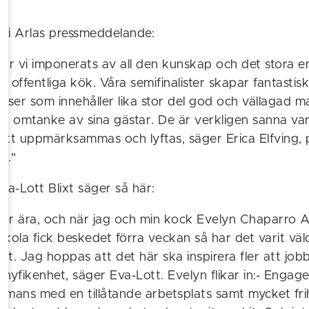
t i Arlas pressmeddelande:
r har vi imponerats av all den kunskap och det stor
ra offentliga kök. Våra semifinalister skapar fantastis
elser som innehåller lika stor del god och vällagad 
 omtanke av sina gästar. De är verkligen sanna var
att uppmärksammas och lyftas, säger Erica Elfving, 
o."
va-Lott Blixt säger så här:
stor ära, och när jag och min kock Evelyn Chaparro 
kola fick beskedet förra veckan så har det varit väld
igt. Jag hoppas att det här ska inspirera fler att jo
 nyfikenhet, säger Eva-Lott. Evelyn flikar in:- Enga
lsammans med en tillåtande arbetsplats samt mycket fri