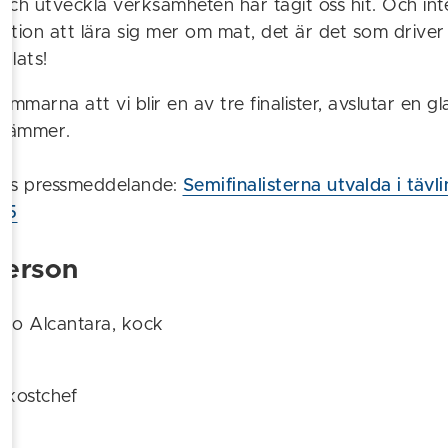
och utveckla verksamheten har tagit oss hit. Och int
tion att lära sig mer om mat, det är det som driver 
lplats!
tummarna att vi blir en av tre finalister, avslutar en g
stämmer.
rlas pressmeddelande:
Semifinalisterna utvalda i tävl
25
person
ro Alcantara, kock
, kostchef