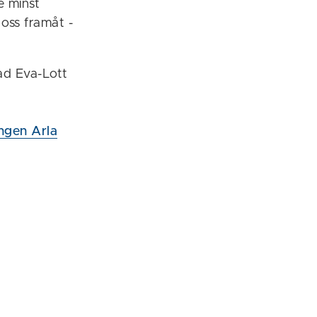
e minst
oss framåt -
lad Eva-Lott
ingen Arla