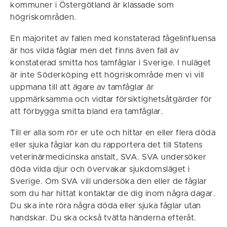
kommuner i Östergötland är klassade som
högriskområden.
En majoritet av fallen med konstaterad fågelinfluensa
är hos vilda fåglar men det finns även fall av
konstaterad smitta hos tamfåglar i Sverige. I nuläget
är inte Söderköping ett högriskområde men vi vill
uppmana till att ägare av tamfåglar är
uppmärksamma och vidtar försiktighetsåtgärder för
att förbygga smitta bland era tamfåglar.
Till er alla som rör er ute och hittar en eller flera döda
eller sjuka fåglar kan du rapportera det till Statens
veterinärmedicinska anstalt, SVA. SVA undersöker
döda vilda djur och övervakar sjukdomsläget i
Sverige. Om SVA vill undersöka den eller de fåglar
som du har hittat kontaktar de dig inom några dagar.
Du ska inte röra några döda eller sjuka fåglar utan
handskar. Du ska också tvätta händerna efteråt.