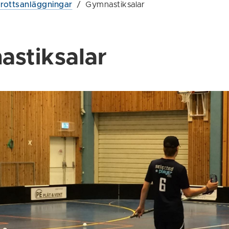
drottsanläggningar
/
Gymnastiksalar
stiksalar