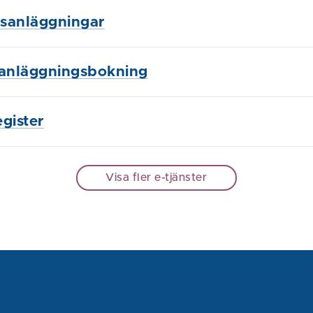
tsanläggningar
 anläggningsbokning
gister
Visa fler e-tjänster