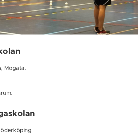
kolan
n, Mogata.
srum.
gaskolan
Söderköping