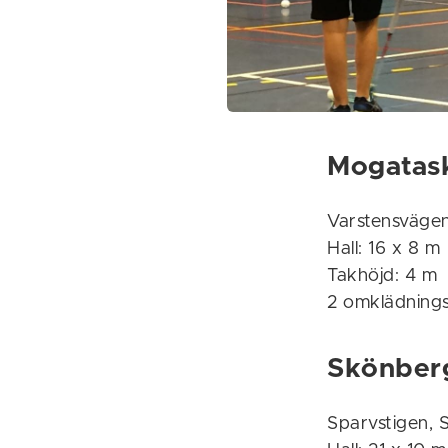
Mogatas
Varstensväge
Hall: 16 x 8 m
Takhöjd: 4 m
2 omklädning
Skönber
Sparvstigen, 