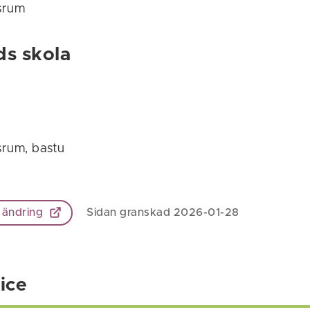
srum
ds skola
srum, bastu
 ändring
Sidan granskad 2026-01-28
ice