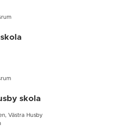
srum
 skola
srum
usby skola
en, Västra Husby
m