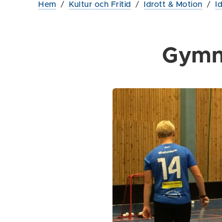
Hem
/
Kultur och Fritid
/
Idrott & Motion
/
I
Gymna