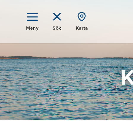
Meny
Sök
Karta
K