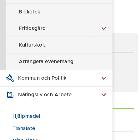
Föreslå en ändring
Bibliotek
Sidan granskad 2026-01-28
Fritidsgård
Information om simskolan
Kulturskola
Arrangera evenemang
Söderköpings simsällskap
Försäkringsbesked
Kommun och Politik
Näringsliv och Arbete
Självservice
Hjälpmedel
Karta badplatser
Translate