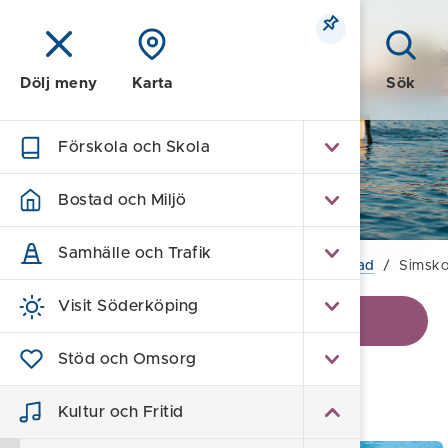
Meny
Sök
Dölj meny
Karta
Förskola och Skola
Kultur och Fritid
Bostad och Miljö
Samhälle och Trafik
Hem
/
Kultur och Fritid
/
Idrott & Motion
/
Bad
/
Simsko
Visit Söderköping
Visa kontaktinformation
Stöd och Omsorg
Simskola
Kultur och Fritid