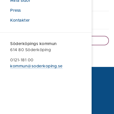
Mina sidor
På gång i Söderköping
Press
Lämna synpunkt eller klagomål
Kontakter
Visa fler e-tjänster
Söderköpings kommun
614 80 Söderköping
0121-181 00
kommun@soderkoping.se