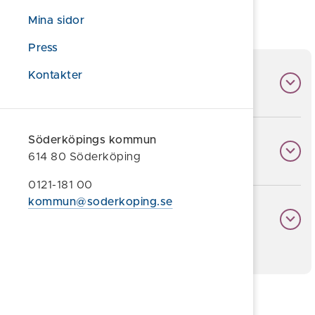
Mina sidor
Press
Kontakter
Vision och värdegrund
Söderköpings kommun
Våra mål
614 80 Söderköping
0121-181 00
kommun@soderkoping.se
Kompass
Föreslå en ändring