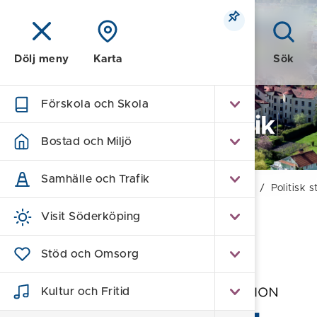
Meny
Sök
Dölj meny
Karta
Förskola och Skola
Kommun och Politik
Bostad och Miljö
Samhälle och Trafik
Hem
/
Kommun och Politik
/
Politik och Beslut
/
Politisk s
Visit Söderköping
Politisk styrning
Stöd och Omsorg
Kultur och Fritid