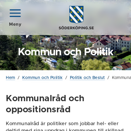
Meny
Kommun och Politik
Hem
/
Kommun och Politik
/
Politik och Beslut
/
Kommunal
Kommunalråd och
oppositionsråd
Kommunalråd är politiker som jobbar hel- eller
deltid med sina uppdrag i kommunen till skillnad