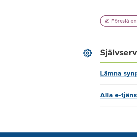
Föreslå en
Självserv
Lämna syn
Alla e-tjän