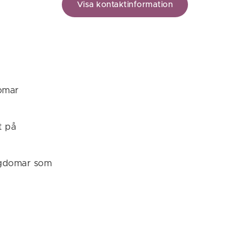
Visa kontaktinformation
domar
t på
ngdomar som