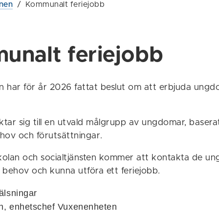
nen
/
Kommunalt feriejobb
nalt feriejobb
 har för år 2026 fattat beslut om att erbjuda ung
ktar sig till en utvald målgrupp av ungdomar, basera
ehov och förutsättningar.
kolan och socialtjänsten kommer att kontakta de u
 behov och kunna utföra ett feriejobb.
älsningar
en, enhetschef Vuxenenheten