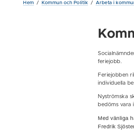
Hem
/
Kommun och Politik
/
Arbeta i kommu
Kommu
Socialnämnden
feriejobb.
Feriejobben ri
individuella b
Nyströmska s
bedöms vara i
Med vänliga h
Fredrik Sjöst