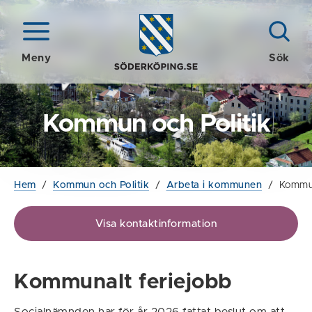
Meny
Sök
Kommun och Politik
Hem
/
Kommun och Politik
/
Arbeta i kommunen
/
Kommun
Visa kontaktinformation
Kommunalt feriejobb