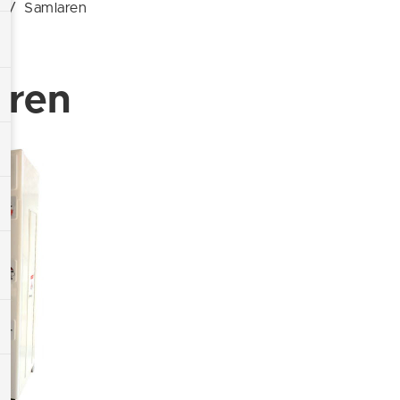
g
/
Samlaren
aren