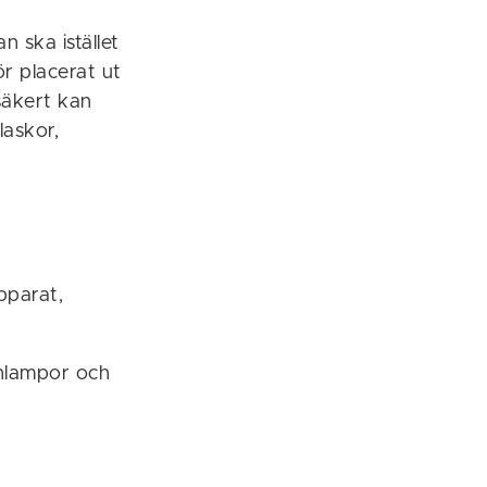
an ska istället
ör placerat ut
säkert kan
laskor,
pparat,
enlampor och