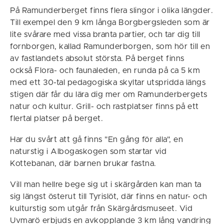
På Ramunderberget finns flera slingor i olika längder.
Till exempel den 9 km långa Borgbergsleden som är
lite svårare med vissa branta partier, och tar dig till
fornborgen, kallad Ramunderborgen, som hör till en
av fastlandets absolut största. På berget finns
också Flora- och faunaleden, en runda på ca 5 km
med ett 30-tal pedagogiska skyltar utspridda längs
stigen där får du lära dig mer om Ramunderbergets
natur och kultur. Grill- och rastplatser finns på ett
flertal platser på berget.
Har du svårt att gå finns "En gång för alla", en
naturstig i Albogaskogen som startar vid
Kottebanan, där barnen brukar fastna.
Vill man hellre bege sig ut i skärgården kan man ta
sig längst österut till Tyrislöt, där finns en natur- och
kulturstig som utgår från Skärgårdsmuseet. Vid
Uvmarö erbjuds en avkopplande 3 km lång vandring