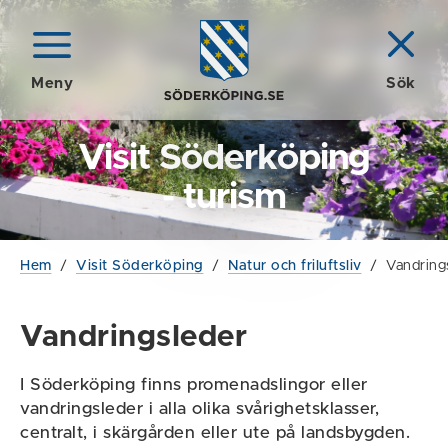
Meny
Sök
Visit Söderköping
- turism
Hem
/
Visit Söderköping
/
Natur och friluftsliv
/
Vandring
Vandringsleder
I Söderköping finns promenadslingor eller
vandringsleder i alla olika svårighetsklasser,
centralt, i skärgården eller ute på landsbygden.