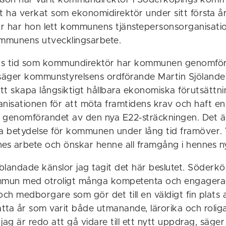
sson har varit kommundirektör i Söderköpings kom
tt ha verkat som ekonomidirektör under sitt första 
r har hon lett kommunens tjänstepersonsorganisati
kommunens utvecklingsarbete.
s tid som kommundirektör har kommunen genomfört 
 säger kommunstyrelsens ordförande Martin Sjölander
tt skapa långsiktigt hållbara ekonomiska förutsättni
nisationen för att möta framtidens krav och haft en c
la genomförandet av den nya E22-sträckningen. Det ä
 betydelse för kommunen under lång tid framöver. 
nes arbete och önskar henne all framgång i hennes 
blandade känslor jag tagit det här beslutet. Söderkö
ommun med otroligt många kompetenta och engager
ch medborgare som gör det till en väldigt fin plats 
åtta år som varit både utmanande, lärorika och rolig
jag är redo att gå vidare till ett nytt uppdrag, säger