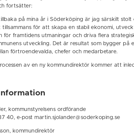
h fortsätter:
tillbaka på mina år i Söderköping är jag särskilt stolt
t tillsammans för att skapa en stabil ekonomi, utveck
 för framtidens utmaningar och driva flera strategisk
mmunens utveckling. Det är resultat som bygger på e
lan förtroendevalda, chefer och medarbetare.
rocessen av en ny kommundirektör kommer att inle
information
der, kommunstyrelsens ordförande
187 40, e-post martin.sjolander@soderkoping.se
sson, kommundirektör