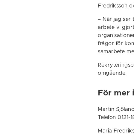
Fredriksson oc
– När jag ser 
arbete vi gjor
organisationen
frågor för ko
samarbete mel
Rekryteringsp
omgående.
För mer 
Martin Sjölan
Telefon 0121-
Maria Fredrik