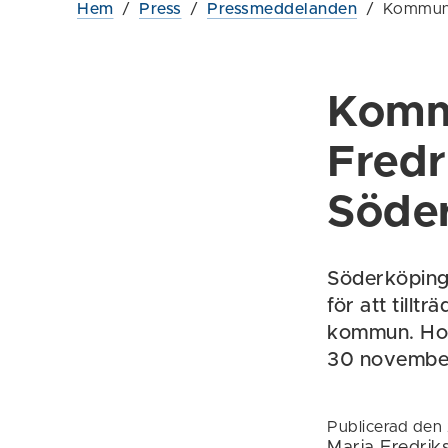
Hem
/
Press
/
Pressmeddelanden
/
Kommund
Komm
Fredr
Söde
Söderköping
för att till
kommun. Hon
30 novembe
Publicerad den 