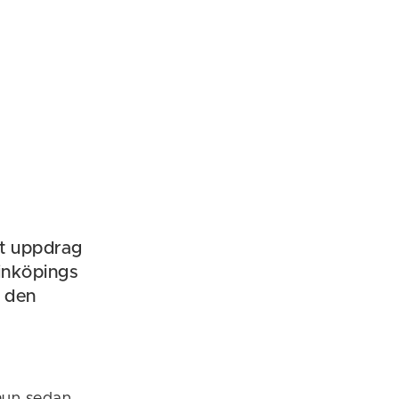
tt uppdrag
Linköpings
 den