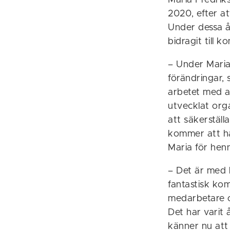
Maria Fredrik
2020, efter a
Under dessa å
bidragit till 
– Under Maria
förändringar,
arbetet med a
utvecklat orga
att säkerstäl
kommer att ha
Maria för hen
– Det är med 
fantastisk k
medarbetare o
Det har varit 
känner nu att 