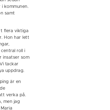
mun sedan
år i kommunen.
on samt
flera viktiga
. Hon har lett
ngar,
entral roll i
r insatser som
Vi tackar
nya uppdrag.
ping är en
ade
att verka på.
a, men jag
 Maria