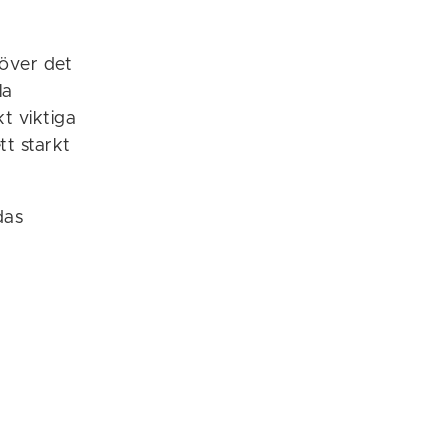
 över det
la
t viktiga
tt starkt
das