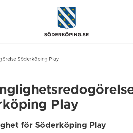
ogörelse Söderköping Play
änglighetsredogörels
köping Play
lighet för Söderköping Play