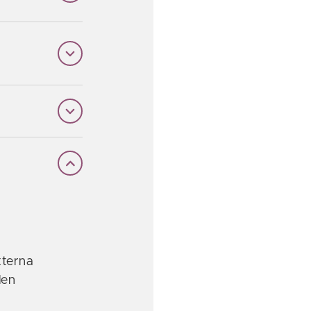
xterna
len