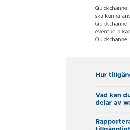
Quickchannel 
ska kunna anv
Quickchannel up
eventuella kän
Quickchannel 
Hur tillgä
Vad kan du
delar av w
Rapportera
tillgänglig