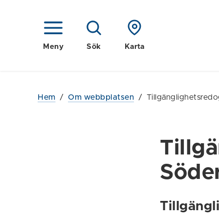
Meny
Sök
Karta
Hem
/
Om webbplatsen
/
Tillgänglighetsred
Tillg
Söder
Tillgäng