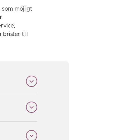
 som möjligt
r
ervice,
rister till