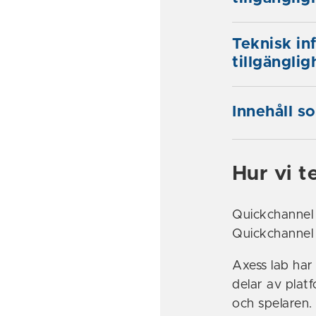
Teknisk i
tillgänglig
Innehåll s
Hur vi t
Quickchannel h
Quickchannel
Axess lab har
delar av plat
och spelaren.