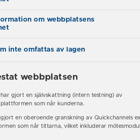
nformation om webbplatsens
het
om inte omfattas av lagen
estat webbplatsen
ar gjort en självskattning (intern testning) av
 plattformen som når kunderna.
 gjort en oberoende granskning av Quickchannels e
formen som når tittarna, vilket inkluderar mötesmodu