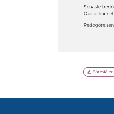
Senaste bedö
Quickchannel
Redogörelsen 
Föreslå en