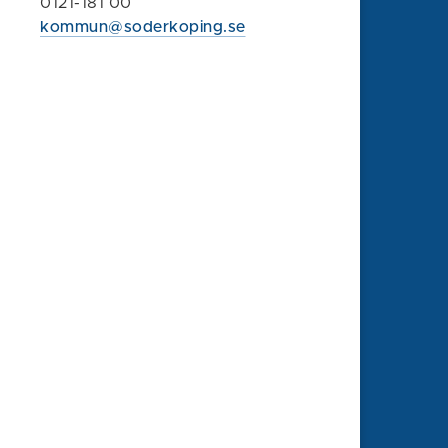
0121-181 00
Söderköpings kommun
kommun@soderkoping.se
614 80 Söderköping
0121-181 00
kommun@soderkoping.se
Kontakta oss
Faktura och organisationsnummer
Felanmälan
Synpunkt eller klagomål
Om webbplatsen
Information om webbplatsen
Tillgänglighet
Behandling av personuppgifter
Press