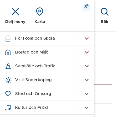
Meny
Sök
Dölj meny
Karta
Förskola och Skola
Hem
/
Kontakter
/
Nämnder
Bostad och Miljö
Nämnder
Samhälle och Trafik
Underliggande sidor
Visit Söderköping
Barn- och utbildningsnämnden
Stöd och Omsorg
Kultur och Fritid
Kommunstyrelsen