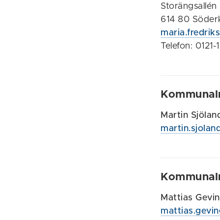
Storängsallén
614 80 Söder
maria.fredri
Telefon: 0121-
Kommunal
Martin Sjölan
martin.sjola
Kommunal
Mattias Gevin
mattias.gevi