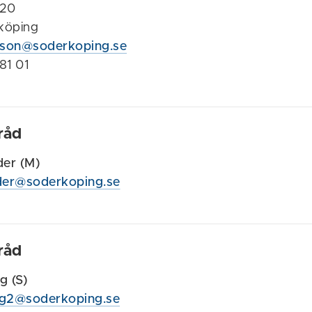
 20
köping
ksson@soderkoping.se
181 01
råd
der (M)
nder@soderkoping.se
råd
g (S)
ng2@soderkoping.se