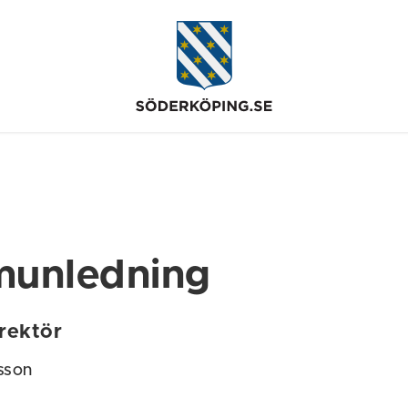
unledning
rektör
sson
t