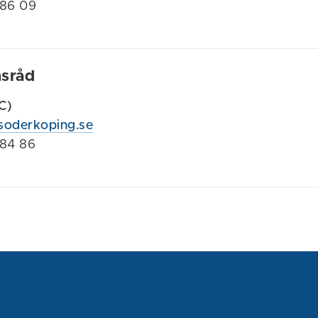
186 09
nsråd
(C)
@soderkoping.se
184 86