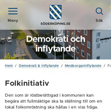
Meny
Sök
Demokrati och
inflytande
Hem
/
Demokrati & Inflytande
/
Medborgarinflytande
/
Fo
Folkinitiativ
Den som är röstberättigad i kommunen kan
begära att fullmäktige ska ta ställning till om en
lokal folkomröstning ska hållas i en viss fråga.