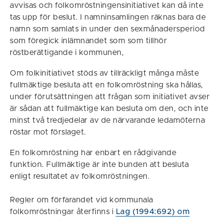
avvisas och folkomröstningensinitiativet kan då inte
tas upp för beslut. I namninsamlingen räknas bara de
namn som samlats in under den sexmånadersperiod
som föregick inlämnandet som som tillhör
röstberättigande i kommunen,
Om folkinitiativet stöds av tillräckligt många måste
fullmäktige besluta att en folkomröstning ska hållas,
under förutsättningen att frågan som initiativet avser
är sådan att fullmäktige kan besluta om den, och inte
minst två tredjedelar av de närvarande ledamöterna
röstar mot förslaget.
En folkomröstning har enbart en rådgivande
funktion. Fullmäktige är inte bunden att besluta
enligt resultatet av folkomröstningen.
Regler om förfarandet vid kommunala
folkomröstningar återfinns i
Lag (1994:692) om