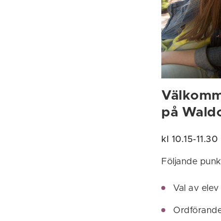
Välkomme
på Waldo
kl 10.15-11.3
Följande punk
Val av elev 
Ordförande