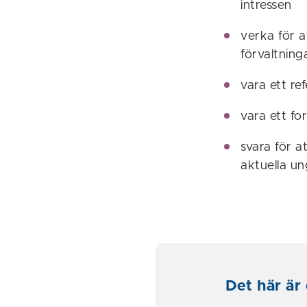
intressen
verka för 
förvaltning
vara ett r
vara ett fo
svara för 
aktuella u
Det här är