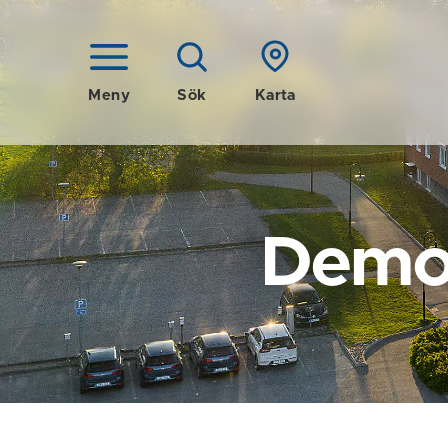
Meny
Sök
Karta
Demok