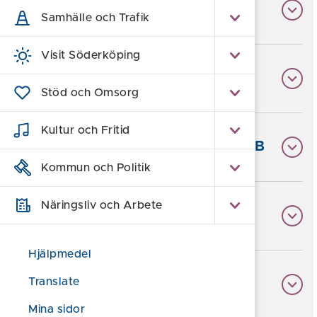
Fastighets AB Slussvakten
Samhälle och Trafik
Visit Söderköping
Frontespisen Fastigheter
Stöd och Omsorg
Kultur och Fritid
Gunnar Gunnarssons Fastighets AB
Kommun och Politik
Näringsliv och Arbete
HSB Hyresfastigheter AB
Hjälpmedel
Translate
Kiliset Förvaltnings AB
Mina sidor