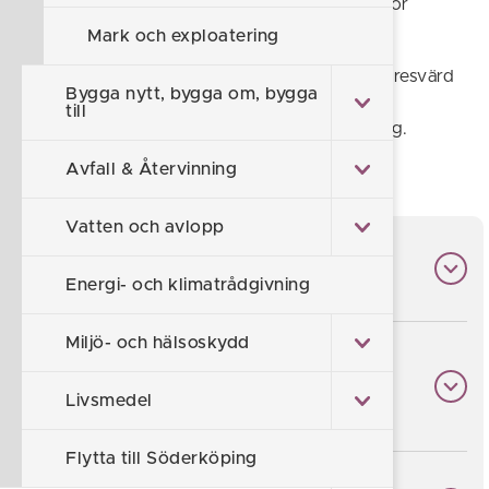
och eventuella kösystem. Vi tar inte ansvar för
innehållet på sidorna vi länkar till.
Mark och exploatering
Ser du något som är fel, saknar du någon hyresvärd
Bygga nytt, bygga om, bygga
eller vill du vara på med på listan? Skriv till
till
webmaster@soderkoping.se
så hjälper vi dig.
Avfall & Återvinning
Vatten och avlopp
Borgen Fastighetsförvaltning
Energi- och klimatrådgivning
Miljö- och hälsoskydd
Familjen Westerberg Fastigheter
AB
Livsmedel
Flytta till Söderköping