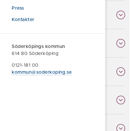
Press
Lion Home AB
Kontakter
Ramunderstaden AB
Söderköpings kommun
614 80 Söderköping
0121-181 00
SM Bostad AB
kommun@soderkoping.se
Söderstaden i Östergötland AB
TA Fastigheter AB