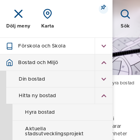
Meny
Sök
Dölj meny
Karta
Förskola och Skola
Bostad och Miljö
Bostad och Miljö
Din bostad
Hem
/
Bostad och Miljö
/
Hitta ny bostad
/
Hyra bostad
Hitta ny bostad
Hyresvärdar
Hyra bostad
Här listar vi hyresvärdar som hyr ut bostäder i
Söderköpings kommun. Hyresvärdarna ansvarar
Aktuella
själva för all information gällande lediga lägenheter
stadsutvecklingsprojekt