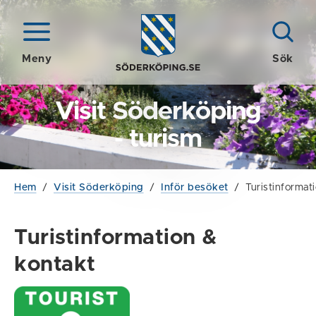
Meny
Sök
Visit Söderköping
- turism
Hem
/
Visit Söderköping
/
Inför besöket
/
Turistinformat
Turistinformation &
kontakt