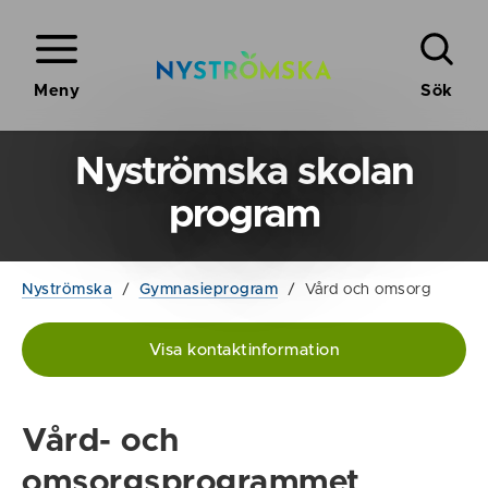
Meny
Sök
Nyströmska skolan
program
Nyströmska
/
Gymnasieprogram
/
Vård och omsorg
Visa kontaktinformation
Vård- och
omsorgsprogrammet