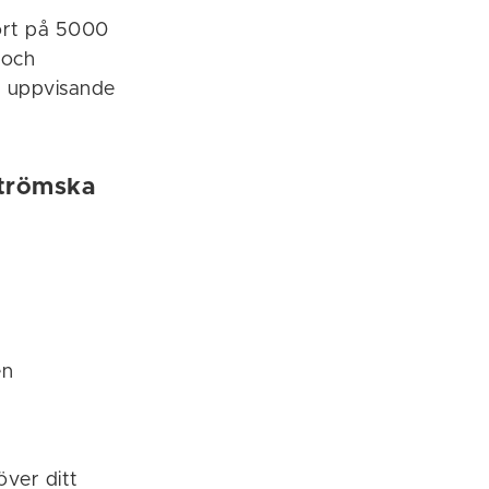
kort på 5000
 och
ot uppvisande
strömska
en
över ditt