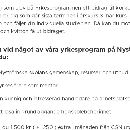
ig som elev på Yrkesprogrammen ett bidrag till kör
ller dig som går sista terminen i årskurs 3, har kurs-
 och följer din individuella studieplan. Då kan du m
och kvitton få ut bidraget.
g vid något av våra yrkesprogram på Ny
du:
ll Nyströmska skolans gemenskap, resurser och utbud
 yrkeslärare som mentor
n kunnig och intresserad handledare på arbetsplats
att läsa in grundläggande högskolebehörighet
r du 1 500 kr ( + 1250 ) extra i månaden från CSN ut