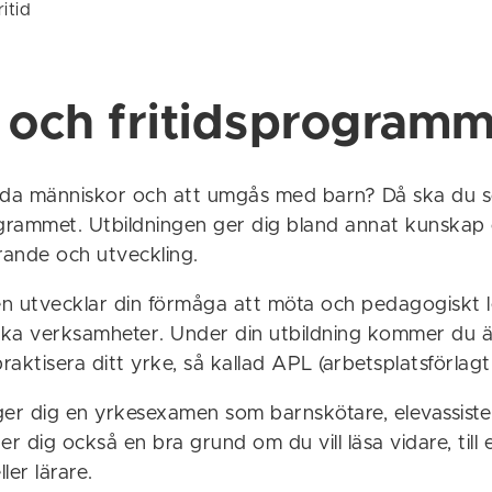
itid
 och fritidsprogramm
 leda människor och att umgås med barn? Då ska du sö
ogrammet. Utbildningen ger dig bland annat kunska
ande och utveckling.
n utvecklar din förmåga att möta och pedagogiskt 
lika verksamheter. Under din utbildning kommer du 
praktisera ditt yrke, så kallad APL (arbetsplatsförlagt
ger dig en yrkesexamen som barnskötare, elevassisten
er dig också en bra grund om du vill läsa vidare, till e
ller lärare.