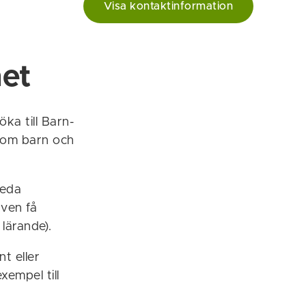
Visa kontaktinformation
et
ka till Barn-
p om barn och
leda
även få
 lärande).
t eller
xempel till