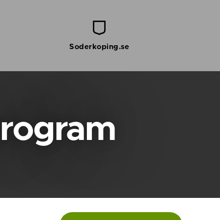
Soderkoping.se
program