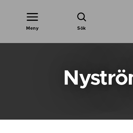
Meny
Sök
Nyströ