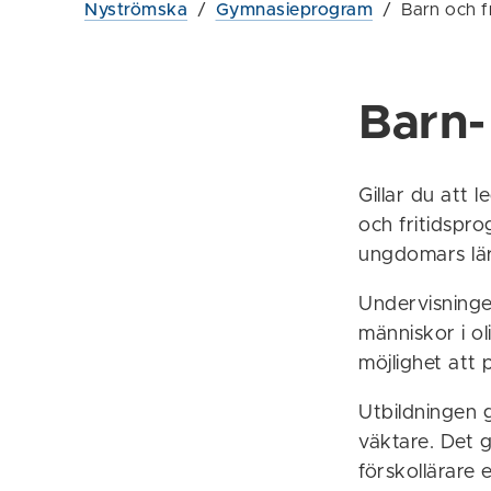
Nyströmska
/
Gymnasieprogram
/
Barn och fr
Barn-
Gillar du att
och fritidspr
ungdomars lär
Undervisninge
människor i o
möjlighet att 
Utbildningen 
väktare. Det g
förskollärare e