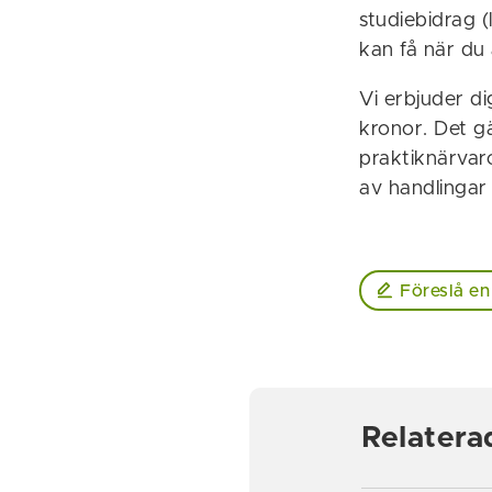
studiebidrag (
kan få när du 
Vi erbjuder d
kronor. Det gä
praktiknärvaro
av handlingar 
Föreslå en
Relatera