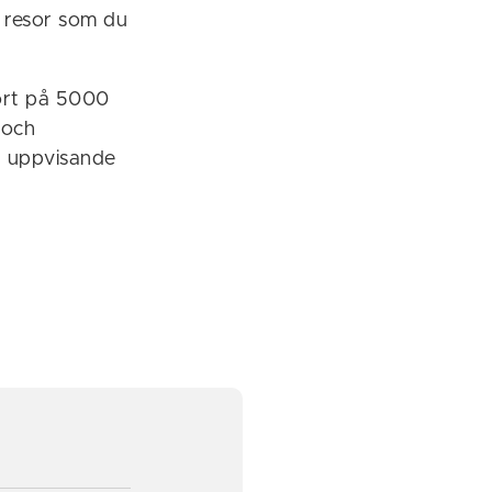
h resor som du
kort på 5000
 och
ot uppvisande