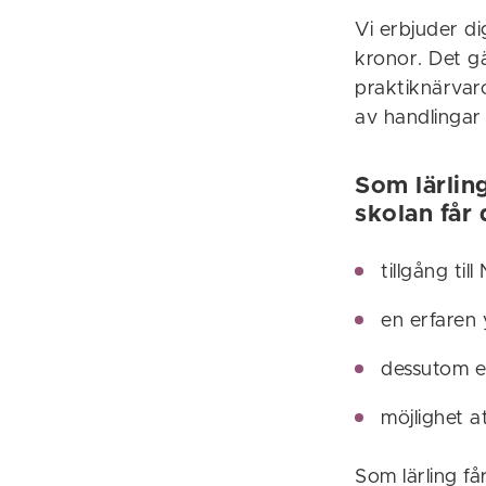
Vi erbjuder d
kronor. Det gä
praktiknärvaro
av handlingar 
Som lärlin
skolan får 
tillgång ti
en erfaren
dessutom e
möjlighet 
Som lärling få