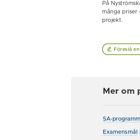
På Nyströmska
många priser 
projekt.
Föreslå en
Mer om 
SA-programm
Examensmål