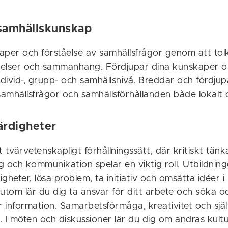
 samhällskunskap
aper och förståelse av samhällsfrågor genom att tol
teelser och sammanhang. Fördjupar dina kunskaper 
 individ-, grupp- och samhällsnivå. Breddar och fördjup
samhällsfrågor och samhällsförhållanden både lokalt 
färdigheter
tt tvärvetenskapligt förhållningssätt, där kritiskt tän
g och kommunikation spelar en viktig roll. Utbildni
igheter, lösa problem, ta initiativ och omsätta idéer i
utom lär du dig ta ansvar för ditt arbete och söka o
 information. Samarbetsförmåga, kreativitet och sjä
 I möten och diskussioner lär du dig om andras kultur