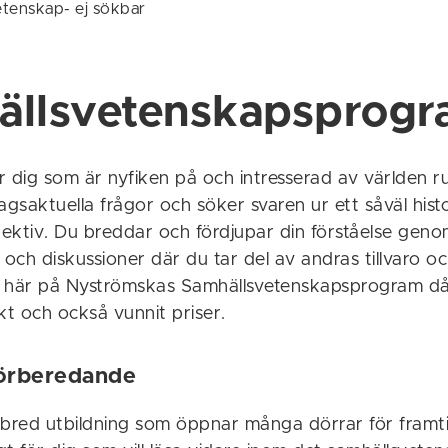
tenskap- ej sökbar
ällsvetenskapsprog
r dig som är nyfiken på och intresserad av världen 
 dagsaktuella frågor och söker svaren ur ett såväl his
ektiv. Du breddar och fördjupar din förståelse gen
 och diskussioner där du tar del av andras tillvaro oc
ta här på Nyströmskas Samhällsvetenskapsprogram d
kt och också vunnit priser.
örberedande
 bred utbildning som öppnar många dörrar för framti