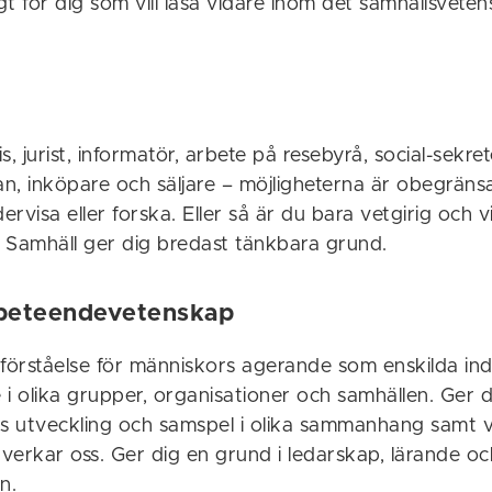
igt för dig som vill läsa vidare inom det samhällsvete
is, jurist, informatör, arbete på resebyrå, social-sekret
n, inköpare och säljare – möjligheterna är obegräns
ervisa eller forska. Eller så är du bara vetgirig och vil
 Samhäll ger dig bredast tänkbara grund.
 beteendevetenskap
 förståelse för människors agerande som enskilda ind
 i olika grupper, organisationer och samhällen. Ger 
s utveckling och samspel i olika sammanhang samt 
verkar oss. Ger dig en grund i ledarskap, lärande oc
n.