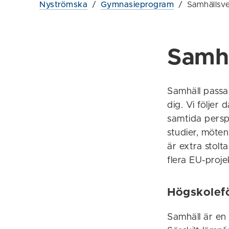
Nyströmska
/
Gymnasieprogram
/
Samhällsve
Samh
Samhäll passa
dig. Vi följer
samtida persp
studier, möten
är extra stol
flera EU-proje
Högskolef
Samhäll är en