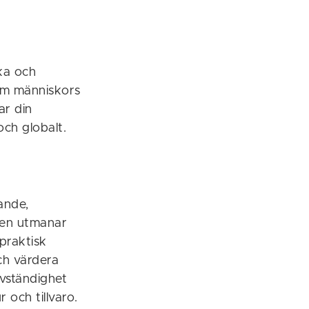
ka och
om människors
ar din
och globalt.
kande,
ngen utmanar
 praktisk
ch värdera
lvständighet
 och tillvaro.