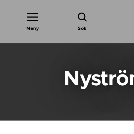
Meny
Sök
Nyströ