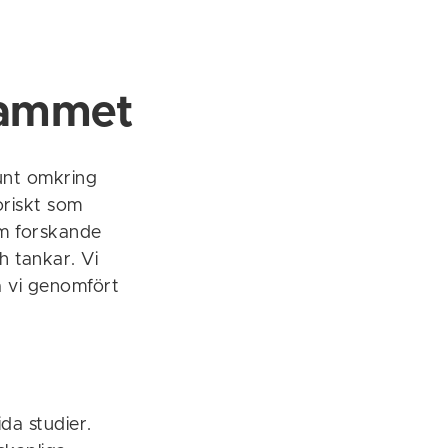
rammet
runt omkring
toriskt som
om forskande
h tankar. Vi
å vi genomfört
da studier.