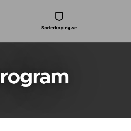
Soderkoping.se
program