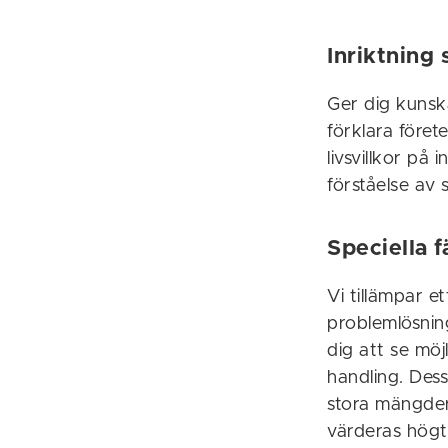
Inriktning
Ger dig kunsk
förklara före
livsvillkor på
förståelse av 
Speciella 
Vi tillämpar e
problemlösnin
dig att se möjl
handling. Dess
stora mängder
värderas högt.