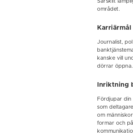
Särskilt lämpl
området.
Karriärmål
Journalist, pol
banktjänstema
kanske vill und
dörrar öppna.
Inriktning
Fördjupar din
som deltagare
om människor
formar och på
kommunikatio