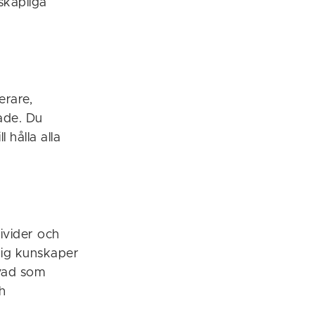
nskapliga
erare,
ade. Du
l hålla alla
ivider och
dig kunskaper
vad som
h