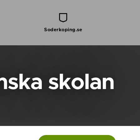
Soderkoping.se
mska skolan