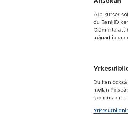
Ansökan
Alla kurser s
du BankID kan
Glöm inte att
månad innan d
Yrkesutbi
Du kan också l
mellan Finspå
gemensam ans
Yrkesutbildni