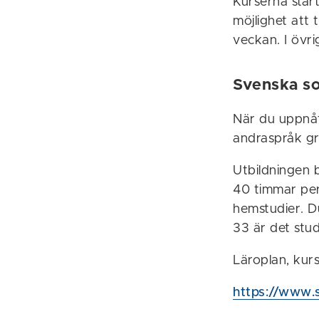
Kurserna start
möjlighet att t
veckan. I övr
Svenska s
När du uppnåt
andraspråk gr
Utbildningen b
40 timmar per
hemstudier. D
33 är det stu
Läroplan, kurs
https://www.