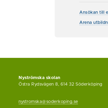
Ansökan till 
Arena utbildn
Nyströmska skolan
Östra Rydsvägen 8, 614 32 Söderköping
nystromska@soderkoping.se