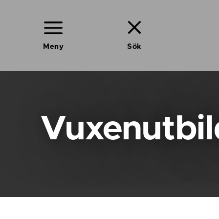
Meny
Sök
Vuxenutbil