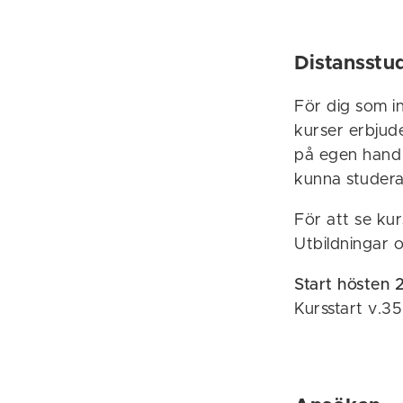
Distansstu
För dig som in
kurser erbjud
på egen hand 
kunna studera 
För att se ku
Utbildningar 
Start hösten 
Kursstart v.35