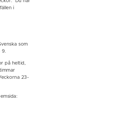
veckor. Du har
ällen i
 Svenska som
 9.
r på heltid,
 timmar
 Veckorna 23-
hemsida: