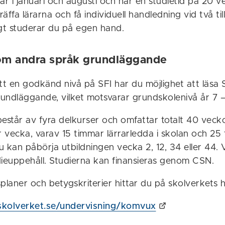
ar i januari och augusti och har en studietid på 20 
räffa lärarna och få individuell handledning vid två tillf
igt studerar du på egen hand.
om andra språk grundläggande
t en godkänd nivå på SFI har du möjlighet att läsa
undläggande, vilket motsvarar grundskolenivå år 7 –
estår av fyra delkurser och omfattar totalt 40 vecko
 vecka, varav 15 timmar lärrarledda i skolan och 25
u kan påbörja utbildningen vecka 2, 12, 34 eller 44.
dieuppehåll. Studierna kan finansieras genom CSN.
planer och betygskriterier hittar du på skolverkets 
skolverket.se/undervisning/komvux