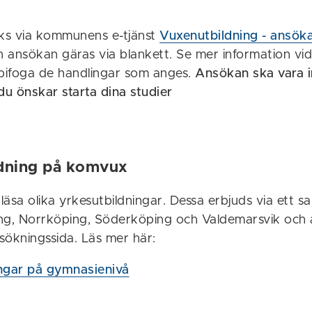
öks via kommunens e-tjänst
Vuxenutbildning - ansök
 ansökan gäras via blankett. Se mer information vid 
 bifoga de handlingar som anges.
Ansökan ska vara i
u önskar starta dina studier
ldning på komvux
äsa olika yrkesutbildningar. Dessa erbjuds via ett 
ng, Norrköping, Söderköping och Valdemarsvik och 
ökningssida. Läs mer här:
ngar på gymnasienivå