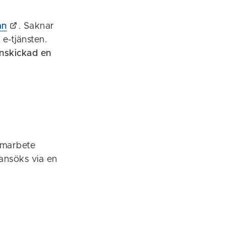
an
. Saknar
e-tjänsten.
nskickad en
samarbete
ansöks via en