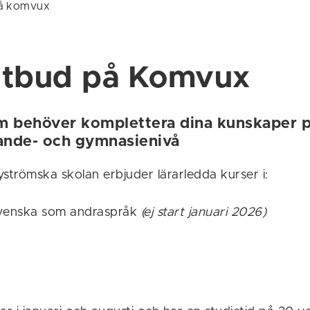
å komvux
utbud på Komvux
m behöver komplettera dina kunskaper 
ande- och gymnasienivå
trömska skolan erbjuder lärarledda kurser i:
venska som andraspråk
(ej start januari 2026)