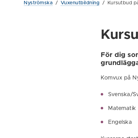
Nyströmska
/
Vuxenutbildning
/
Kursutbud p
Kurs
För dig so
grundlägg
Komvux på Nys
Svenska/S
Matematik
Engelska