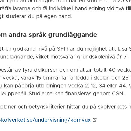
ar i januari och augusti och har en studietid på 20 
räffa lärarna och få individuell handledning vid två tillf
igt studerar du på egen hand.
om andra språk grundläggande
t en godkänd nivå på SFI har du möjlighet att läsa
undläggande, vilket motsvarar grundskolenivå år 7 –
estår av fyra delkurser och omfattar totalt 40 vecko
 vecka, varav 15 timmar lärrarledda i skolan och 25
u kan påbörja utbildningen vecka 2, 12, 34 eller 44.
dieuppehåll. Studierna kan finansieras genom CSN.
planer och betygskriterier hittar du på skolverkets 
skolverket.se/undervisning/komvux