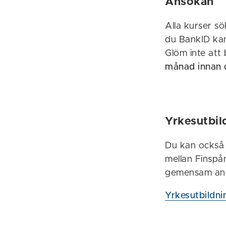
Ansökan
Alla kurser s
du BankID kan
Glöm inte att
månad innan d
Yrkesutbi
Du kan också l
mellan Finspå
gemensam ans
Yrkesutbildni