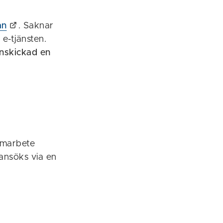
an
. Saknar
e-tjänsten.
nskickad en
samarbete
ansöks via en