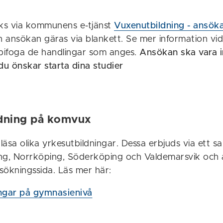
öks via kommunens e-tjänst
Vuxenutbildning - ansök
 ansökan gäras via blankett. Se mer information vid 
 bifoga de handlingar som anges.
Ansökan ska vara i
u önskar starta dina studier
ldning på komvux
äsa olika yrkesutbildningar. Dessa erbjuds via ett 
ng, Norrköping, Söderköping och Valdemarsvik och 
ökningssida. Läs mer här:
ngar på gymnasienivå