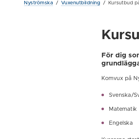
Nyströmska
/
Vuxenutbildning
/
Kursutbud p
Kurs
För dig so
grundlägg
Komvux på Nys
Svenska/S
Matematik
Engelska