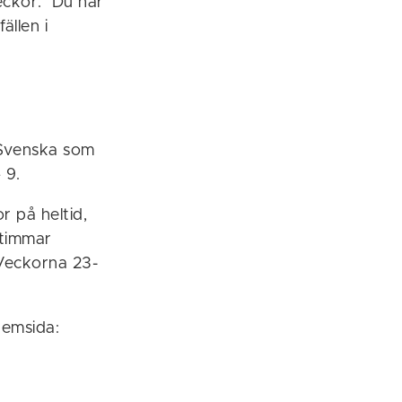
veckor. Du har
ällen i
 Svenska som
 9.
r på heltid,
 timmar
 Veckorna 23-
hemsida: