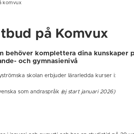
å komvux
utbud på Komvux
m behöver komplettera dina kunskaper 
ande- och gymnasienivå
trömska skolan erbjuder lärarledda kurser i:
venska som andraspråk
(ej start januari 2026)