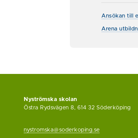
Ansökan till 
Arena utbildn
Nyströmska skolan
Östra Rydsvägen 8, 614 32 Söderköping
nystromska@soderkoping.se