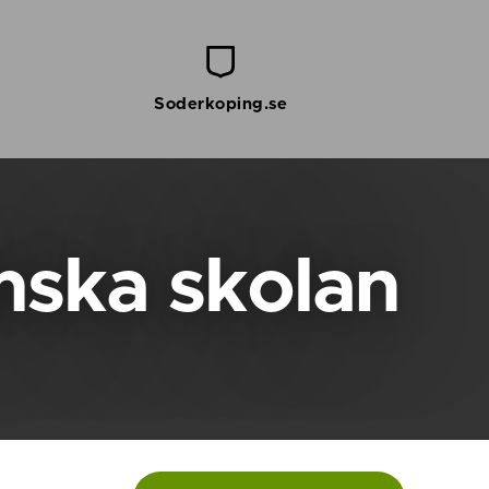
Soderkoping.se
mska skolan