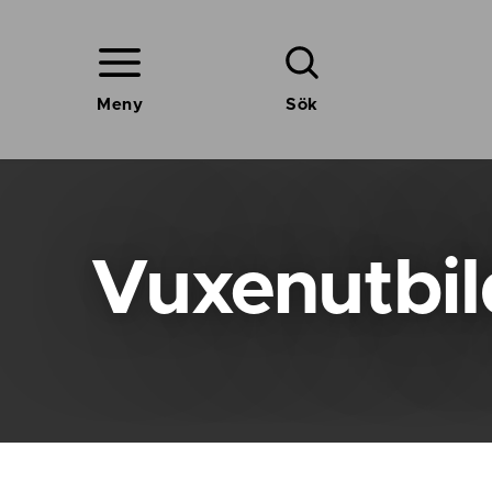
Meny
Sök
Vuxenutbil