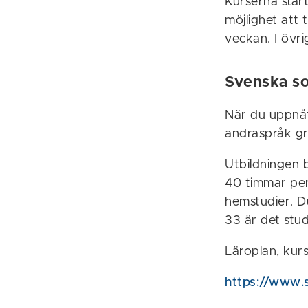
Kurserna start
möjlighet att t
veckan. I övr
Svenska s
När du uppnåt
andraspråk gr
Utbildningen b
40 timmar per
hemstudier. D
33 är det stu
Läroplan, kurs
https://www.