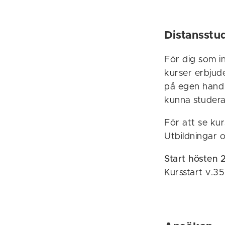
Distansstu
För dig som in
kurser erbjud
på egen hand 
kunna studera 
För att se ku
Utbildningar 
Start hösten 
Kursstart v.35