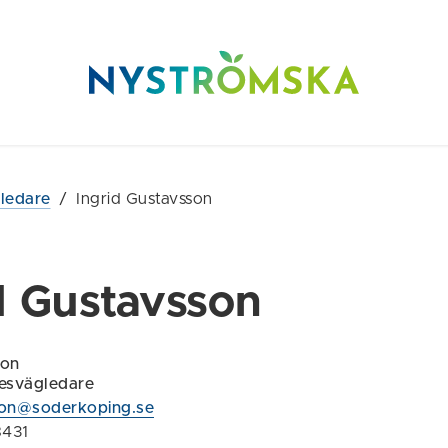
gledare
/
Ingrid Gustavsson
d Gustavsson
son
kesvägledare
son@soderkoping.se
8431