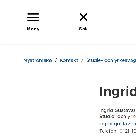
Meny
Sök
Nyströmska
/
Kontakt
/
Studie- och yrkesvä
Ingri
Ingrid Gustavs
Studie- och yr
ingrid.gustavs
Telefon: 0121-1