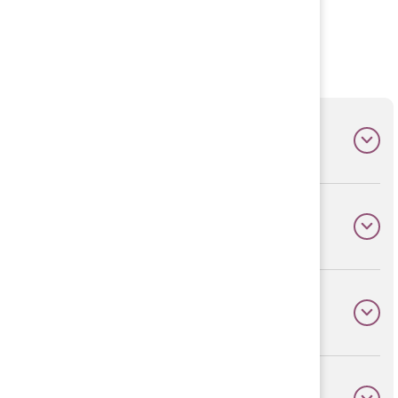
Stort och litet!
Allhallen = möjligheter
NAIF
Körkortsbidrag