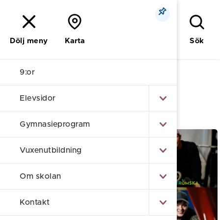
Meny
Sök
Dölj meny
Karta
9:or
Nyströmska
/
9:or
Elevsidor
9:or
Gymnasieprogram
Vuxenutbildning
Om skolan
Kontakt